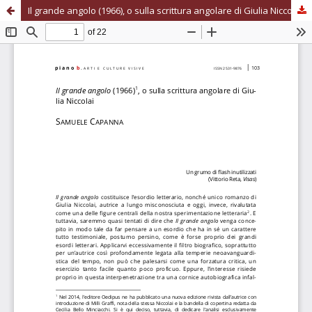
Il grande angolo (1966), o sulla scrittura angolare di Giulia Niccolai